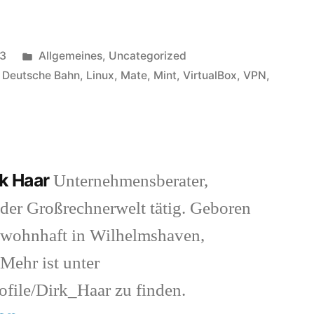
Veröffentlicht
13
Allgemeines
,
Uncategorized
in
,
Deutsche Bahn
,
Linux
,
Mate
,
Mint
,
VirtualBox
,
VPN
,
rk Haar
Unternehmensberater,
der Großrechnerwelt tätig. Geboren
 wohnhaft in Wilhelmshaven,
 Mehr ist unter
ofile/Dirk_Haar zu finden.