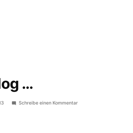
log …
zu
13
Schreibe einen Kommentar
Noch
ein
Blog