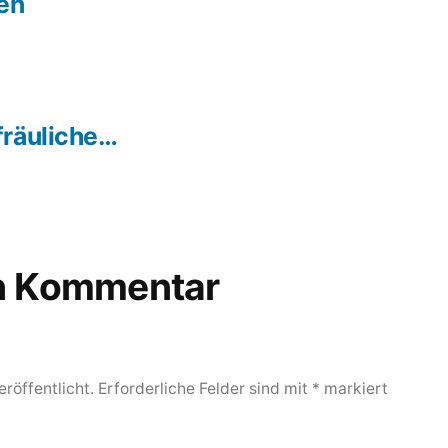
en
hster
trag:
fräuliche…
en Kommentar
röffentlicht.
Erforderliche Felder sind mit
*
markiert