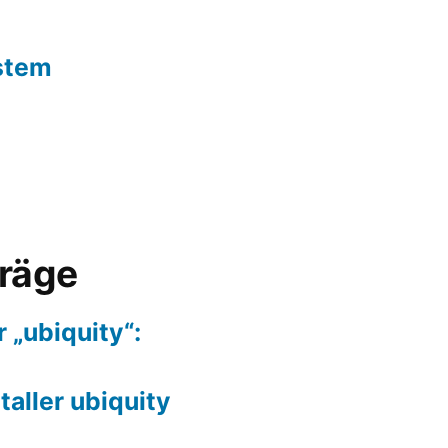
stem
träge
r „ubiquity“:
staller ubiquity