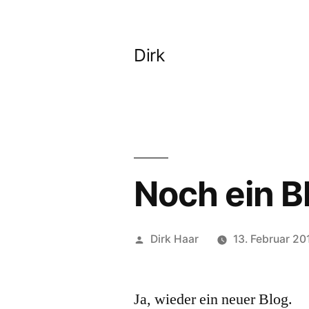
Zum
Inhalt
Dirk
springen
Noch ein B
Veröffentlicht
Dirk Haar
13. Februar 20
von
Ja, wieder ein neuer Blog.