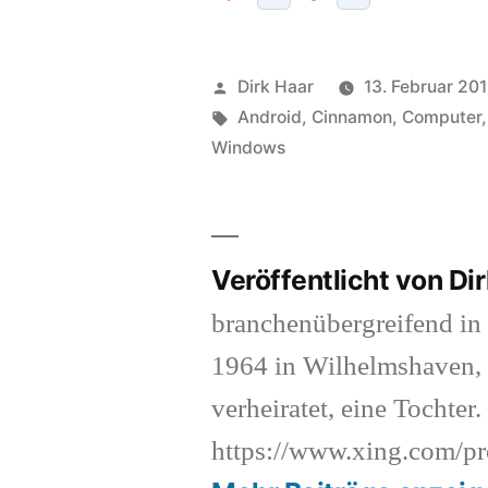
Veröffentlicht
Dirk Haar
13. Februar 20
von
Schlagwörter:
Android
,
Cinnamon
,
Computer
Windows
Veröffentlicht von Di
branchenübergreifend in 
1964 in Wilhelmshaven,
verheiratet, eine Tochter.
https://www.xing.com/pr