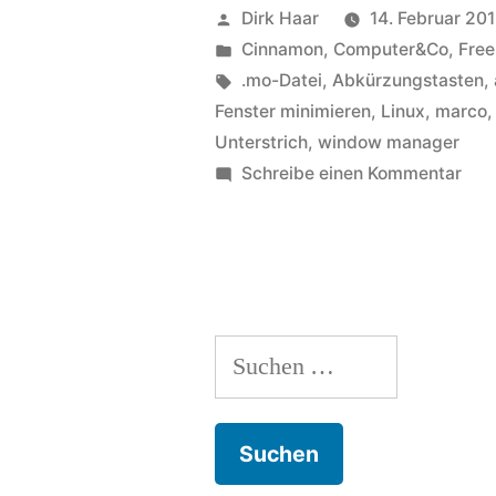
in
Veröffentlicht
Dirk Haar
14. Februar 20
Systemmenüs
von
Veröffentlicht
Cinnamon
,
Computer&Co
,
Free
in
Schlagwörter:
.mo-Datei
,
Abkürzungstasten
,
ändern
Fenster minimieren
,
Linux
,
marco
›
Unterstrich
,
window manager
zu
Schreibe einen Kommentar
Projekte
Tip:
›
Tas
Forum
in
Sys
›
änd
ubuntuusers.de“
Suchen
›
Proj
nach:
›
For
›