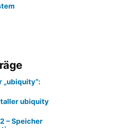
stem
träge
r „ubiquity“:
staller ubiquity
2 – Speicher