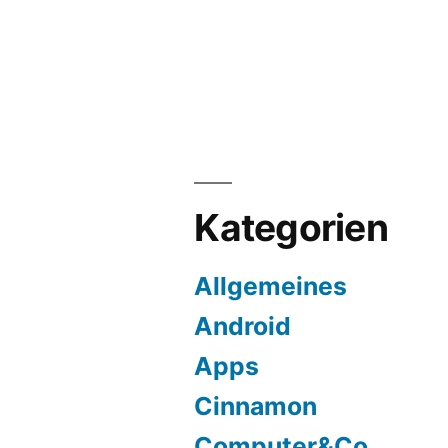
ubu
Kategorien
Allgemeines
Android
Apps
Cinnamon
Computer&Co