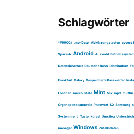
Schlagwörter
*#9900#
.mo-Datei
Abkürzungstasten
access 
Android
Space-N
Auswahl
Betriebssyste
Datensicherheit
Deutsche Bahn
Distribution
Fe
Frankfurt
Galaxy
Gespeicherte Passwörter
Insta
Mint
Löschen
marco
Mate
Mix
mp3
muffin
Organspendeausweis
Passwort
S2
Samsung
s
Systemmenü
Tastenkürzel
Umstieg
Unterstric
Windows
manager
Zufallsdaten