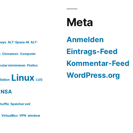
Meta
Anmelden
keys
ALT-Space-M
ALT-
Eintrags-Feed
m
Cinnamon
Computer
Kommentar-Feed
nster minimieren
Firefox
WordPress.org
Linux
llation
LUG
NSA
huffle
Speicher voll
h
VirtualBox
VPN
window