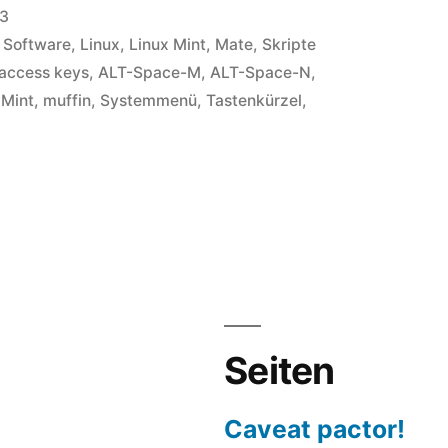
13
 Software
,
Linux
,
Linux Mint
,
Mate
,
Skripte
access keys
,
ALT-Space-M
,
ALT-Space-N
,
,
Mint
,
muffin
,
Systemmenü
,
Tastenkürzel
,
tenkürzel
temmenüs
ern
ekte
Seiten
um
Caveat pactor!