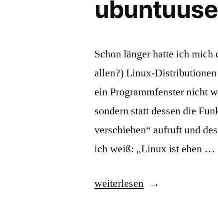
ubuntuuse
Schon länger hatte ich mich 
allen?) Linux-Distributione
ein Programmfenster nic
sondern statt dessen die Fun
verschieben“ aufruft und des
ich weiß: „Linux ist eben …
„Tip:
weiterlesen
Tastenkürzel