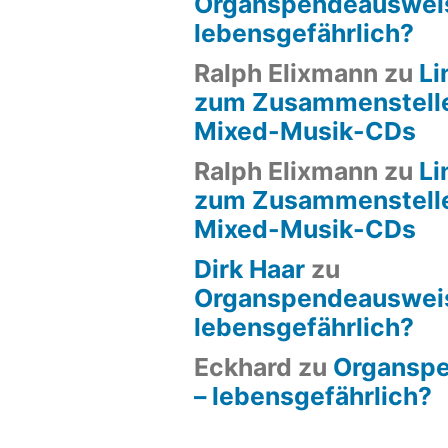
Organspendeauswei
lebensgefährlich?
Ralph Elixmann
zu
Li
zum Zusammenstell
Mixed-Musik-CDs
Ralph Elixmann
zu
Li
zum Zusammenstell
Mixed-Musik-CDs
Dirk Haar
zu
Organspendeauswei
lebensgefährlich?
Eckhard
zu
Organsp
– lebensgefährlich?