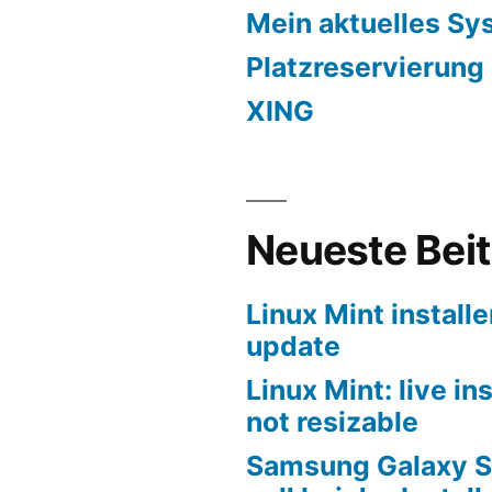
ntuusers.de
Mein aktuelles Sy
Platzreservierung
XING
Neueste Bei
Linux Mint installe
update
Linux Mint: live in
not resizable
Samsung Galaxy S