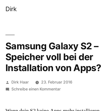
Zum
Dirk
Inhalt
springen
Samsung Galaxy S2 –
Speicher voll bei der
Installation von Apps?
Veröffentlicht
Dirk Haar
23. Februar 2016
von
zu
Schreibe einen Kommentar
Samsung
Galaxy
Wenn dein S2 keine Apps mehr installieren
S2