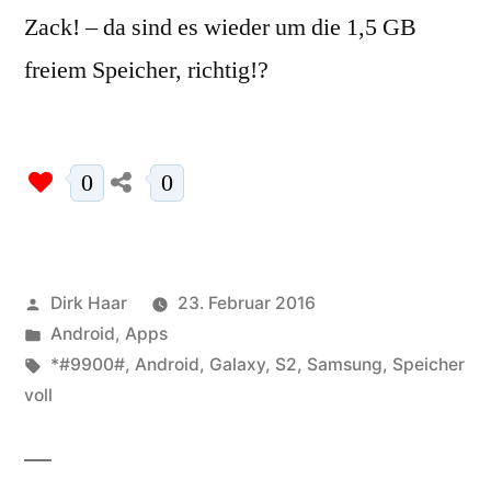
Zack! – da sind es wieder um die 1,5 GB
freiem Speicher, richtig!?
0
0
Veröffentlicht
Dirk Haar
23. Februar 2016
von
Veröffentlicht
Android
,
Apps
in
Schlagwörter:
*#9900#
,
Android
,
Galaxy
,
S2
,
Samsung
,
Speicher
voll