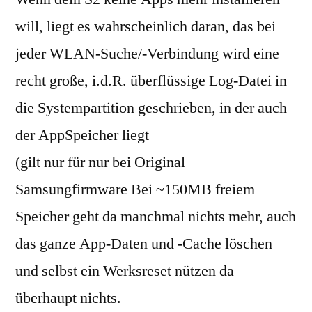
–
will, liegt es wahrscheinlich daran, das bei
Speicher
jeder WLAN-Suche/-Verbindung wird eine
voll
bei
recht große, i.d.R. überflüssige Log-Datei in
der
die Systempartition geschrieben, in der auch
Installation
der AppSpeicher liegt
von
Apps?
(gilt nur für nur bei Original
Samsungfirmware Bei ~150MB freiem
Speicher geht da manchmal nichts mehr, auch
das ganze App-Daten und -Cache löschen
und selbst ein Werksreset nützen da
überhaupt nichts.