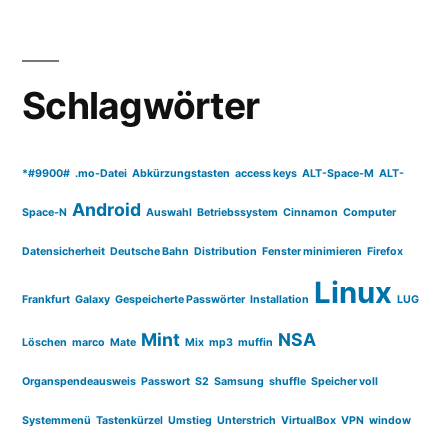
Schlagwörter
*#9900#
.mo-Datei
Abkürzungstasten
access keys
ALT-Space-M
ALT-
Android
Space-N
Auswahl
Betriebssystem
Cinnamon
Computer
Datensicherheit
Deutsche Bahn
Distribution
Fenster minimieren
Firefox
Linux
Frankfurt
Galaxy
Gespeicherte Passwörter
Installation
LUG
Mint
NSA
Löschen
marco
Mate
Mix
mp3
muffin
Organspendeausweis
Passwort
S2
Samsung
shuffle
Speicher voll
Systemmenü
Tastenkürzel
Umstieg
Unterstrich
VirtualBox
VPN
window