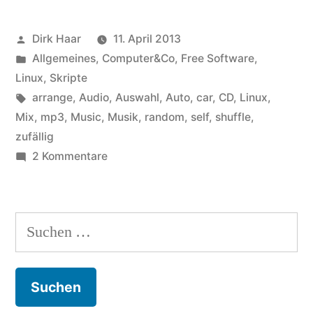
zum
Veröffentlicht
Dirk Haar
11. April 2013
Zusammenstellen
von
Veröffentlicht
Allgemeines
,
Computer&Co
,
Free Software
,
von
in
Linux
,
Skripte
Mixed-
Schlagwörter:
arrange
,
Audio
,
Auswahl
,
Auto
,
car
,
CD
,
Linux
,
Mix
,
mp3
,
Music
,
Musik
,
random
,
self
,
shuffle
,
Musik-
zufällig
CDs“
zu
2 Kommentare
Linux-
Skript
zum
Suchen
Zusammenstellen
nach:
von
Mixed-
Musik-
CDs