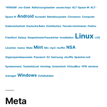
*#9900#
.mo-Datei
Abkürzungstasten
access keys
ALT-Space-M
ALT-
Android
Space-N
Auswahl
Betriebssystem
Cinnamon
Computer
Datensicherheit
Deutsche Bahn
Distribution
Fenster minimieren
Firefox
Linux
Frankfurt
Galaxy
Gespeicherte Passwörter
Installation
LUG
Mint
NSA
Löschen
marco
Mate
Mix
mp3
muffin
Organspendeausweis
Passwort
S2
Samsung
shuffle
Speicher voll
Systemmenü
Tastenkürzel
Umstieg
Unterstrich
VirtualBox
VPN
window
Windows
manager
Zufallsdaten
Meta