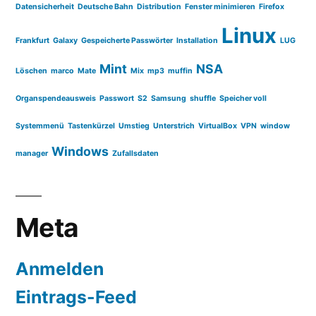
Datensicherheit
Deutsche Bahn
Distribution
Fenster minimieren
Firefox
Linux
Frankfurt
Galaxy
Gespeicherte Passwörter
Installation
LUG
Mint
NSA
Löschen
marco
Mate
Mix
mp3
muffin
Organspendeausweis
Passwort
S2
Samsung
shuffle
Speicher voll
Systemmenü
Tastenkürzel
Umstieg
Unterstrich
VirtualBox
VPN
window
Windows
manager
Zufallsdaten
Meta
Anmelden
Eintrags-Feed