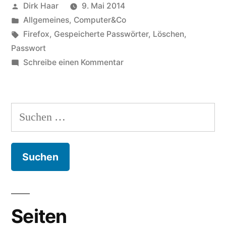
Veröffentlicht
Dirk Haar
9. Mai 2014
31,
von
Veröffentlicht
Allgemeines
,
Computer&Co
32
in
Schlagwörter:
Firefox
,
Gespeicherte Passwörter
,
Löschen
,
sucks!“
Passwort
zu
Schreibe einen Kommentar
Firefox
29,
30,
Suchen
31,
nach:
32
sucks!
Seiten